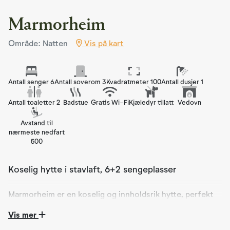
Marmorheim
Område: Natten
Vis på kart
Antall senger 6
Antall soverom 3
Kvadratmeter 100
Antall dusjer 1
Antall toaletter 2
Badstue
Gratis Wi-Fi
Kjæledyr tillatt
Vedovn
Avstand til
nærmeste nedfart
500
Koselig hytte i stavlaft, 6+2 sengeplasser
Marmorheim er en koselig og innholdsrik hytte, perfekt
for deg som søker ro og hygge i naturskjønne
Vis mer
omgivelser. Hytta har delvis ski in/ski out, og når det er