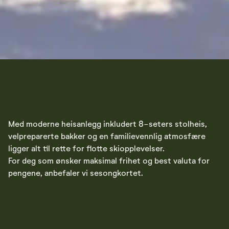
Nesfjellet tilbyr skipass som passer alle –
enten du vil stå på ski én dag eller nyte hele
sesongen.
Med moderne heisanlegg inkludert 8-seters stolheis,
velpreparerte bakker og en familievennlig atmosfære
ligger alt til rette for flotte skiopplevelser.
For deg som ønsker maksimal frihet og best valuta for
pengene, anbefaler vi sesongkortet.