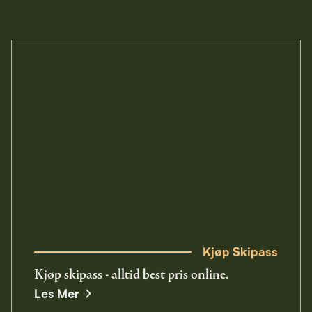
Kjøp Skipass
Kjøp skipass - alltid best pris online.
opens in a new window
Les Mer