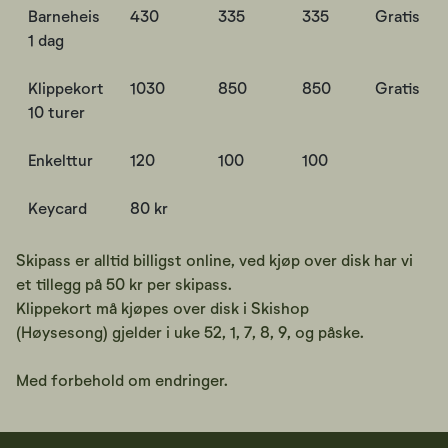
Barneheis
430
335
335
Gratis
1 dag
Klippekort
1030
850
850
Gratis
10 turer
Enkelttur
120
100
100
Keycard
80 kr
Skipass er alltid billigst online, ved kjøp over disk har vi
et tillegg på 50 kr per skipass.
Klippekort må kjøpes over disk i Skishop
(Høysesong) gjelder i uke 52, 1, 7, 8, 9, og påske.
Med forbehold om endringer.