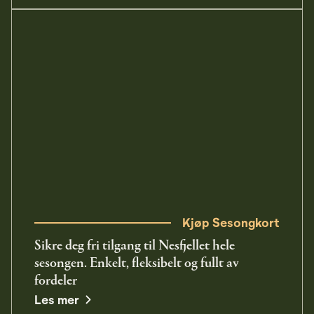
Kjøp Sesongkort
Sikre deg fri tilgang til Nesfjellet hele
sesongen. Enkelt, fleksibelt og fullt av
fordeler
opens in a new window
Les mer