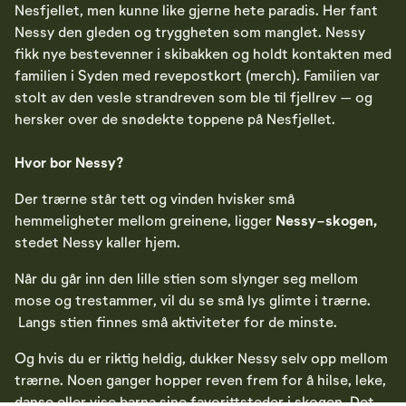
Nesfjellet, men kunne like gjerne hete paradis. Her fant
Nessy den gleden og tryggheten som manglet. Nessy
fikk nye bestevenner i skibakken og holdt kontakten med
familien i Syden med revepostkort (merch). Familien var
stolt av den vesle strandreven som ble til fjellrev – og
hersker over de snødekte toppene på Nesfjellet.
Hvor bor Nessy?
Der trærne står tett og vinden hvisker små
hemmeligheter mellom greinene, ligger
Nessy-skogen,
stedet Nessy kaller hjem.
Når du går inn den lille stien som slynger seg mellom
mose og trestammer, vil du se små lys glimte i trærne.
Langs stien finnes små aktiviteter for de minste.
Og hvis du er riktig heldig, dukker Nessy selv opp mellom
trærne. Noen ganger hopper reven frem for å hilse, leke,
danse eller vise barna sine favorittsteder i skogen. Det