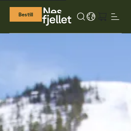
Bestill
Søk
LANGUAGE - NB
Weather icon
Webcamera icon