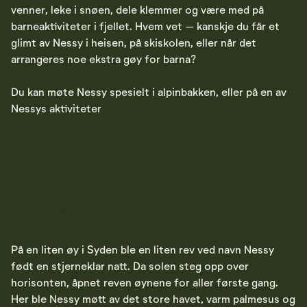
venner, leke i snøen, dele klemmer og være med på
barneaktiviteter i fjellet. Hvem vet – kanskje du får et
glimt av Nessy i heisen, på skiskolen, eller når det
arrangeres noe ekstra gøy for barna?
Du kan møte Nessy spesielt i alpinbakken, eller på en av
Nessys aktiviteter
Historien om Nessy
På en liten øy i Syden ble en liten rev ved navn Nessy
født en stjerneklar natt. Da solen steg opp over
horisonten, åpnet reven øynene for aller første gang.
Her ble Nessy møtt av det store havet, varm palmesus og