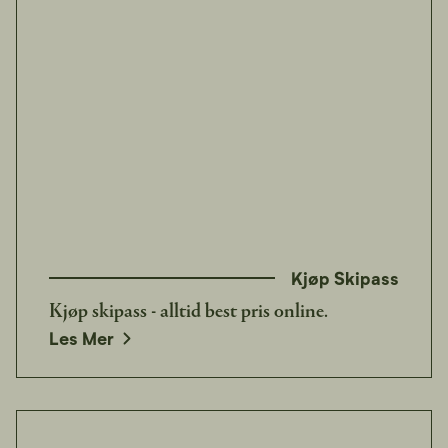
Kjøp Skipass
Kjøp skipass - alltid best pris online.
opens in a new window
Les Mer