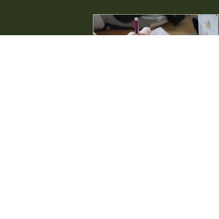
Sommerrebus
Nesfjellet
06.08. 10:00 
Golf
16:00
Sommerrebus på Spirrevippen Bli med på
sommerrebus for hele familien! Start i
Golfkaféen, hvor dere henter et rebu
før dere legger ut på tur.