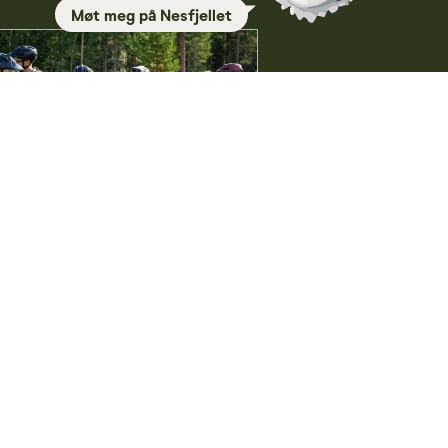
Møt meg på Nesfjellet
sfjellet Gravelduro 2026
Skistua
05.09. 10:30 - 20:00
kommen sjette året med
sommerens store sykkeleventyr på
jellet. Dette er rittet som tar deg så
t du selv ønsker å bli tatt med inn -