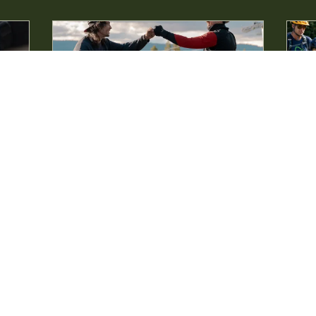
Onsdagssykling i Nesfjellet
Ne
Bike Park
-
Nesfjellet Bike
19.08. 17:00 -
Park
21:00
Vel
Bli med på heisbasert sykling midt i uka,
sen
perfekte sommerkvelder fylt med sykling,
Nesf
sark
fellesskap og god stemning i fjellet.
lang