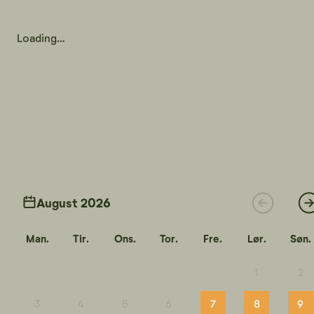
Loading...
August 2026
Man.
Tir.
Ons.
Tor.
Fre.
Lør.
Søn.
1
2
3
4
5
6
7
8
9