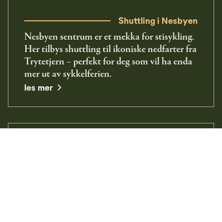
Shuttling i Nesbyen
Nesbyen sentrum er et mekka for stisykling.
Her tilbys shuttling til ikoniske nedfarter fra
Trytetjern – perfekt for deg som vil ha enda
mer ut av sykkelferien.
opens in a new window
les mer