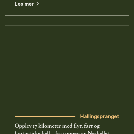
Les mer
Hallingspranget
Opplev 17 kilometer med flyt, fart og
fantastiske fjell – fra toppen av Nesfjellet