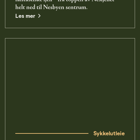
helt ned til Nesbyen sentrum.
opens in a new window
Les mer
Sykkelutleie