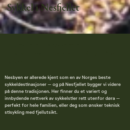
Sykkel i Nesfjellet
Opplev fjellet fra sykkelsetet
– fra familievennlige stier til rå flyt i Bike
Parken
Nesbyen er allerede kjent som en av Norges beste
sykkeldestinasjoner – og på Nesfjellet bygger vi videre
på denne tradisjonen. Her finner du et variert og
innbydende nettverk av sykkelstier rett utenfor døra –
perfekt for hele familien, eller deg som ønsker teknisk
stisykling med fjellutsikt.