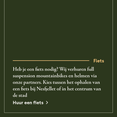
Fiets
Heb je een fiets nodig? Wij verhuren full
suspension mountainbikes en helmen via
onze partners. Kies tussen het ophalen van
een fiets bij Nesfjellet of in het centrum van
de stad
opens in a new window
Huur een fiets