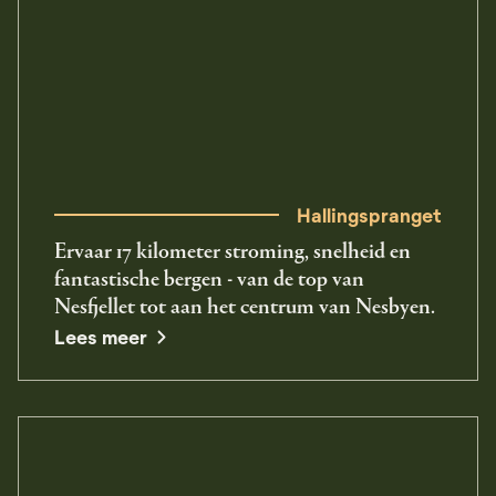
Hallingspranget
Ervaar 17 kilometer stroming, snelheid en
fantastische bergen - van de top van
Nesfjellet tot aan het centrum van Nesbyen.
opens in a new window
Lees meer