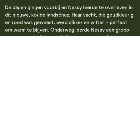
De dagen gingen voorbij en Nessy leerde te overleven in
dit nieuwe, koude landschap. Haar vacht, die goudkleurig
en rood was geweest, werd dikker en witter - perfect
om warm te blijven. Onderweg leerde Nessy een groep
sneeuwvossen kennen die lieten zien hoe ze in de
sneeuw moesten jagen en beschutting moesten vinden
in de koudste winternachten. Dan, op een dag... hier...
Hier was het! "Mijn nieuwe thuis!" In de Noorse bergen
vestigde Nessy zich. Onder skiërs en gezellige hutten. De
plaats heette Nesfjellet, maar kon net zo goed het
paradijs worden genoemd. Hier vond Nessy de vreugde
en veiligheid die ontbrak. Nessy maakte nieuwe beste
vrienden op de skipistes en hield contact met haar
familie in het zuiden met fox-ansichtkaarten (merch). De
familie was trots op de kleine strandvos die een poolvos
werd - en heerst over de met sneeuw bedekte toppen
van Nesfjellet.
Tegenwoordig heeft het bergcentrum van Nesfjellet zijn