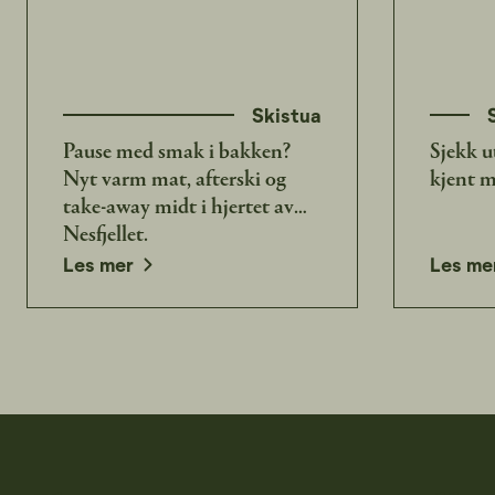
Skistua
Pause med smak i bakken?
Sjekk u
Nyt varm mat, afterski og
kjent m
take-away midt i hjertet av
Nesfjellet.
Les mer
Les me