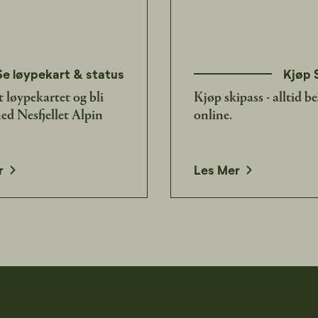
Se løypekart & status
Kjøp 
t løypekartet og bli
Kjøp skipass - alltid be
ed Nesfjellet Alpin
online.
opens in a new window
r
Les Mer