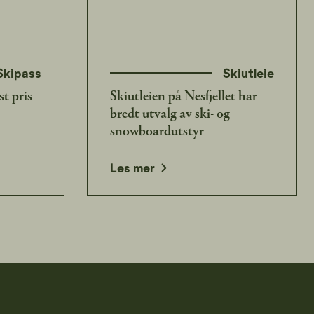
Skipass
Skiutleie
st pris
Skiutleien på Nesfjellet har
bredt utvalg av ski- og
snowboardutstyr
Les mer