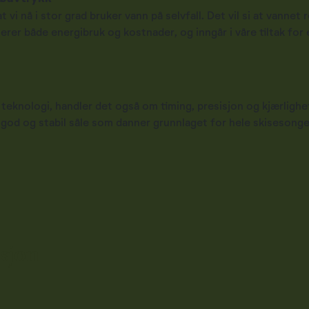
t vi nå i stor grad bruker vann på selvfall. Det vil si at vannet
er både energibruk og kostnader, og inngår i våre tiltak for 
knologi, handler det også om timing, presisjon og kjærlighet t
en god og stabil såle som danner grunnlaget for hele skisesonge
ksjon