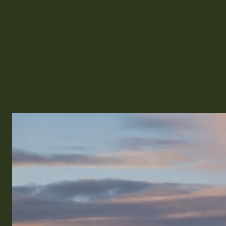
Effektiv og bæ
Nesfjellet