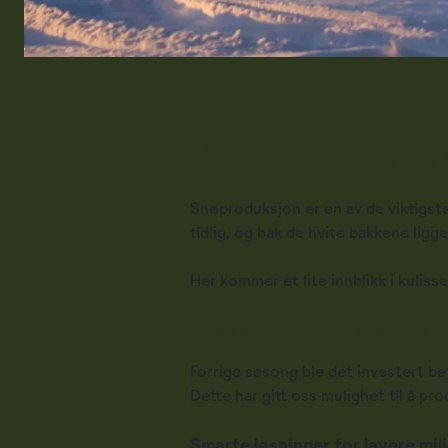
Moderne teknologi og 
Snøproduksjon er en av de viktigste
tidlig, og bak de hvite bakkene ligg
Her kommer et lite innblikk i kulis
Store investeringer gir store r
Forrige sesong ble det investert b
Dette har gitt oss mulighet til å pr
Smarte løsninger for lavere mi