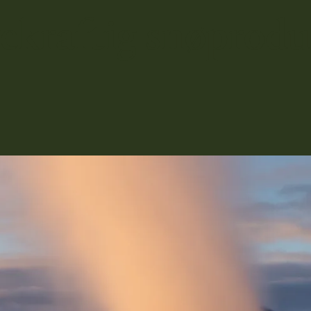
rekraftig snøprod