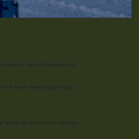
re ressursbruk
lpin starter vinterforberedelsene
old når snøen endelig legger seg.
.
ngt lavere vannforbruk enn tidligere.