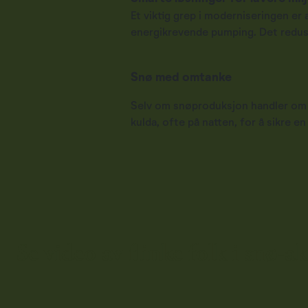
Et viktig grep i moderniseringen er a
energikrevende pumping. Det reduser
Snø med omtanke
Selv om snøproduksjon handler om te
kulda, ofte på natten, for å sikre 
Se video av flinke folk i snø-a