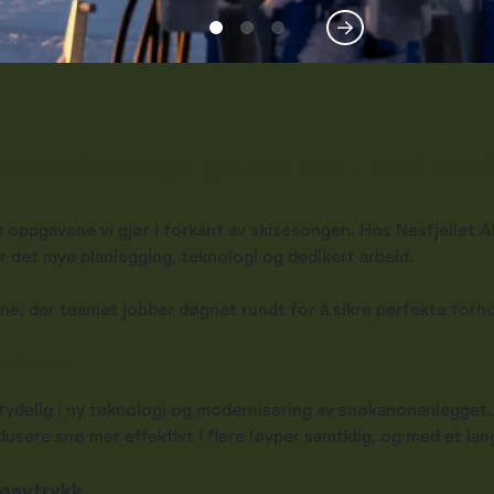
smarte løsninger gir mer snø – med mind
 oppgavene vi gjør i forkant av skisesongen. Hos Nesfjellet A
er det mye planlegging, teknologi og dedikert arbeid.
sene, der teamet jobber døgnet rundt for å sikre perfekte forh
esultater
etydelig i ny teknologi og modernisering av snøkanonanlegget
odusere snø mer effektivt i flere løyper samtidig, og med et la
ljøavtrykk