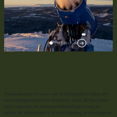
Moderne technologie en slimme oplossingen
resulteren in meer sneeuw – met minder gebruik van
hulpbronnen
Sneeuwproductie is een van de belangrijkste taken die
we voorafgaand aan het skiseizoen doen. Bij Nesfjellet
Alpin beginnen de wintervoorbereidingen vroeg en
achter de witte pistes is er veel planning, technologie en