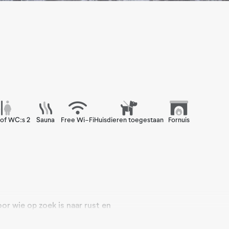
of WC:s 2
Sauna
Free Wi-Fi
Huisdieren toegestaan
Fornuis
or wie op zoek is naar rust en
eft een gedeeltelijke ski in/ski