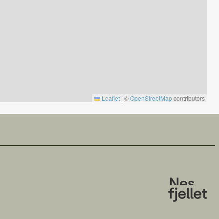
Leaflet
|
©
OpenStreetMap
contributors