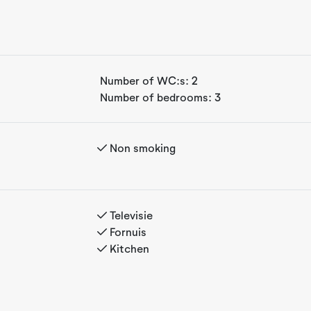
beneden glijden naar Reveløkka,
aar de Natten-loipe, waardoor
nglaufen.
 De cabine biedt een
Number of WC:s:
2
met hoge plafonds, wat een
Number of bedrooms:
3
fel is er voldoende ruimte
eel natuurlijk licht
Non smoking
Televisie
Fornuis
Kitchen
oiletpapier en zeep dienen door