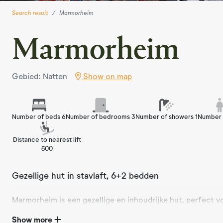
Search result
Marmorheim
Marmorheim
Gebied: Natten
Show on map
Number of beds 6
Number of bedrooms 3
Number of showers 1
Number 
Distance to nearest lift
500
Gezellige hut in stavlaft, 6+2 bedden
Marmorheim is een gezellige en inhoudrijke hut, perfect vo
gezelligheid in een schilderachtige omgeving. De cabine he
Show more