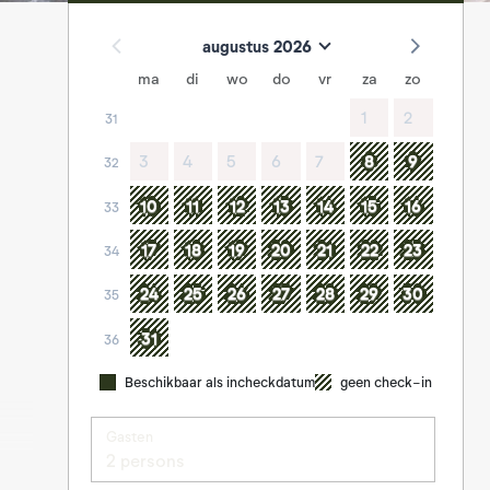
augustus 2026
ma
di
wo
do
vr
za
zo
1
2
31
3
4
5
6
7
8
9
32
10
11
12
13
14
15
16
33
17
18
19
20
21
22
23
34
24
25
26
27
28
29
30
35
31
36
Beschikbaar als incheckdatum
geen check-in
Gasten
2 persons