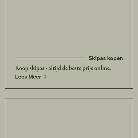
Skipas kopen
Koop skipas - altijd de beste prijs online.
opens in a new window
Lees Meer