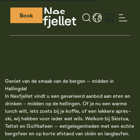
Book
Search button
LANGUAGE - NL
Weather icon
Webcamera icon
Eten & Drinken
Geniet van de smaak van de bergen – midden in
Hallingdal
In Nesfjellet vindt u een gevarieerd aanbod aan eten en
drinken - midden op de hellingen. Of je nu een warme
lunch wilt, iets zoets bij je koffie, of een lekkere après-
ski, wij hebben voor ieder wat wils. Welkom bij Skistua,
Teltet en Golfkafeen – eetgelegenheden met een echte
bergsfeer en op korte afstand van skiën en langlaufen.