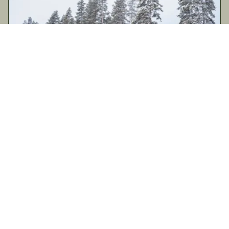
Groepen & Bedrijven
Ben je een bedrijfsreis, blue trip, conferentie, kickoff,
vriendengroep of een uitgebreide familiebijeenkomst
aan het plannen? Nesfjellet biedt complete
oplossingen voor groepen en bedrijven – met de
natuur als raamwerk en de bergen als gemeenschap.
Wij passen programma's af die zijn afgestemd op uw
behoeften en budget, en kunnen bieden:
Accommodatie in hutten, appartementen of hotels –
met ski-in–ski out
Van eenvoudige maaltijden tot driegangendiners en
après-ski
Activiteiten zoals alpineskiën, skischool, langlaufen,
sneeuwschoenwandelen en teambuilding
Begeleiding van vergaderingen en bijeenkomsten,
binnen of buiten