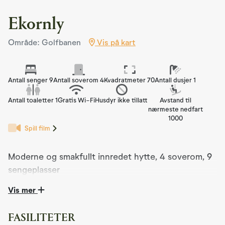
Ekornly
Område: Golfbanen
Vis på kart
Antall senger 9
Antall soverom 4
Kvadratmeter 70
Antall dusjer 1
Antall toaletter 1
Gratis Wi-Fi
Husdyr ikke tillatt
Avstand til
nærmeste nedfart
1000
Spill film
Moderne og smakfullt innredet hytte, 4 soverom, 9
sengeplasser
Vis mer
Hytta er ferdigstilt i 2019 og er en moderne hytte med
meget god standard.
FASILITETER