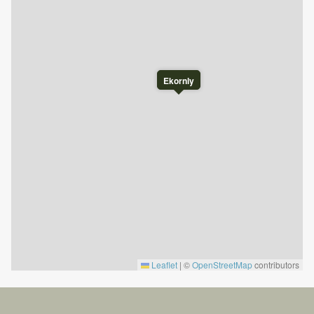
Sengetøy er ikke inkludert i oppholdet, men kan leies av
Nesfjellet Booking.
Ved er ikke inkludert.
Det er ikke fryser tilgjengelig.
Utvask inkludert i prisen.
Ekornly
Innsjekk er etter kl 16.
Utsjekk er før kl 11.
Denne hytta er privateid, noe som betyr at de inneholder
private eiendeler. Vi ber om respekt og forståelse for
dette.
Vi anbefaler å sjekke åpningstider hos Nesfjellet Alpin på
nesfjellet.no for oppdatert informasjon.
Leaflet
|
©
OpenStreetMap
contributors