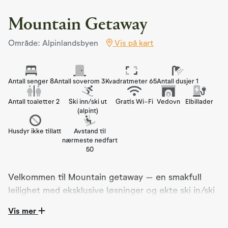
Mountain Getaway
Område: Alpinlandsbyen
Vis på kart
Antall senger 8
Antall soverom 3
Kvadratmeter 65
Antall dusjer 1
Antall toaletter 2
Ski inn/ski ut
Gratis Wi-Fi
Vedovn
Elbillader
(alpint)
Husdyr ikke tillatt
Avstand til
nærmeste nedfart
50
Velkommen til Mountain getaway – en smakfull
leilighet med eksklusive løsninger og ekte ski in/ski
out. Nærhet til bunnområdet. 3 soverom, 8
Vis mer
sengeplasser. 1,5 bad.