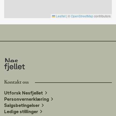
Leiligheten ligger i gangavstand til andre populære hytter
og leiligheter som Gneisen, Fagerbo og Høgebu,
Kvartsheim etc – perfekt dersom dere reiser flere
Leaflet
|
©
OpenStreetMap
contributors
familier sammen.
Opplevelser i nærheten:
Langedrag Naturpark – 30 min
Bjørneparken på Flå – 45 min
Tropicana Badeland på Gol – 40 min
Vi anbefaler å sjekke åpningstider hos Nesfjellet Alpin på
nesfjellet.no for alltid oppdatert informasjon.
Kontakt oss
Utforsk Nesfjellet
Personvernerklæring
Salgsbetingelser
Ledige stillinger