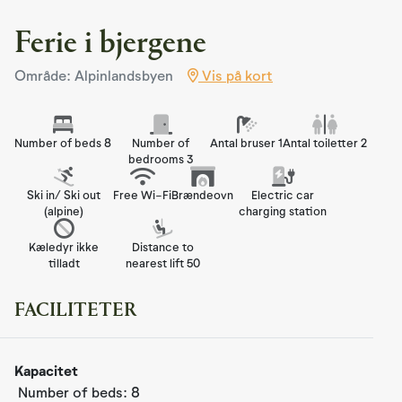
Ferie i bjergene
Område: Alpinlandsbyen
Vis på kort
Number of beds 8
Number of
Antal bruser 1
Antal toiletter 2
bedrooms 3
Ski in/ Ski out
Free Wi-Fi
Brændeovn
Electric car
(alpine)
charging station
Kæledyr ikke
Distance to
tilladt
nearest lift 50
FACILITETER
Kapacitet
Number of beds:
8