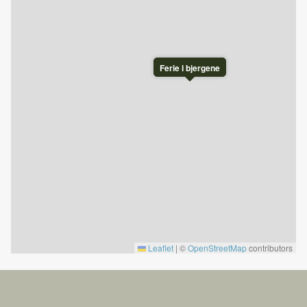
Ferie i bjergene
Leaflet
|
©
OpenStreetMap
contributors