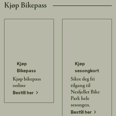
Kjøp Bikepass
Kjøp
Kjøp
Bikepass
sesongkort
Kjøp bikepass
Sikre deg fri
online
tilgang til
opens in a new window
Bestill her
Nesfjellet Bike
Park hele
sesongen.
opens in a new window
Bestill her