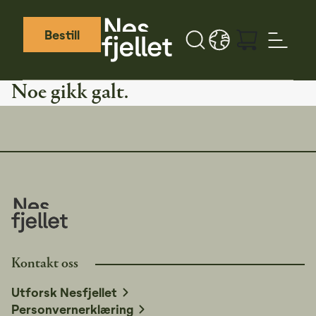
Bestill
Søk
LANGUAGE - NB
Weather icon
Webcamera icon
Noe gikk galt.
Kontakt oss
Utforsk Nesfjellet
Personvernerklæring