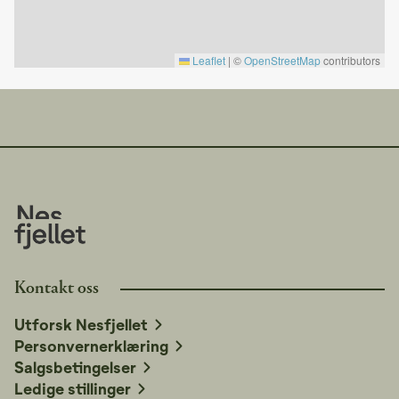
Hytta er privateid. Det kan derfor være enkelte private
eiendeler i hytta, og vi ber om respekt og forståelse for
dette.
Leaflet
|
©
OpenStreetMap
contributors
Nærområdet:
Langedrag: 30 minutters kjøretur
Bjørneparken, Flå: 45 minutter
Tropicana Badeland, Gol: 40 minutter
Kontakt oss
Utforsk Nesfjellet
Personvernerklæring
Salgsbetingelser
Ledige stillinger