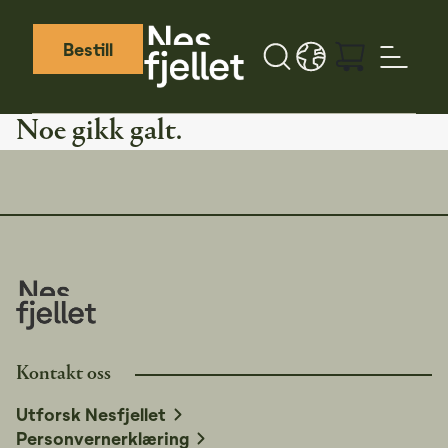
Bestill
Søk
LANGUAGE - NB
Weather icon
Webcamera icon
Noe gikk galt.
Kontakt oss
Utforsk Nesfjellet
Personvernerklæring