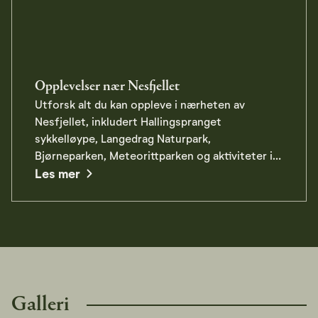
Opplevelser nær Nesfjellet
Utforsk alt du kan oppleve i nærheten av
Nesfjellet, inkludert Hallingspranget
sykkelløype, Langedrag Naturpark,
Bjørneparken, Meteorittparken og aktiviteter i
about Opplevelser nær Nesfjellet
Nesbyen sentrum. Perfekt for hele familien!
Les mer
Galleri