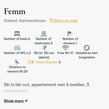
Femm
Gebied: Alpinlandsbyen
Show on map
Number of beds 6
Number of
Number of
bedrooms 3
showers 1
Number of WC:s 2
Ski in/ Ski out
Free Wi-Fi
Huisdieren niet
(alpine)
toegelaten
Video afspelen
Distance to
nearest lift 20
Ski in/ski out, appartement met 6 bedden, 3
slaapkamers.
Show more
Femm is opgeleverd in 2020 en is een modern
appartement met een zeer goede standaard. Vanuit de