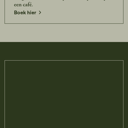
een café.
opens in a new window
Boek hier