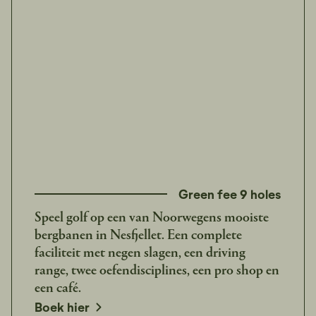
Green fee 9 holes
Speel golf op een van Noorwegens mooiste
bergbanen in Nesfjellet. Een complete
faciliteit met negen slagen, een driving
range, twee oefendisciplines, een pro shop en
een café.
opens in a new window
Boek hier