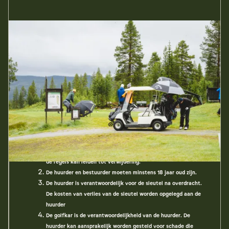
Golfkar / Trolley
We hebben twee golfkarretjes te huur.
Regels voor het huren van golfkarretjes op Nesfjellet Golf
Course:
De voorwaarden van deze regelgeving worden geaccepteerd
bij ontvangst van de sleutels van de golfkar. Overtreding van
de regels kan leiden tot verwijdering.
De huurder en bestuurder moeten minstens 18 jaar oud zijn.
De huurder is verantwoordelijk voor de sleutel na overdracht.
De kosten van verlies van de sleutel worden opgelegd aan de
huurder
De golfkar is de verantwoordelijkheid van de huurder. De
huurder kan aansprakelijk worden gesteld voor schade die