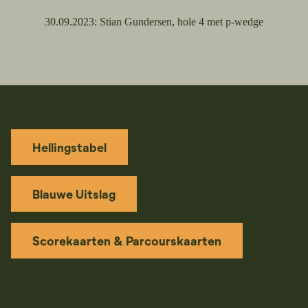
30.09.2023:
Stian Gundersen, hole 4 met p-wedge
Hellingstabel
Blauwe Uitslag
Scorekaarten & Parcourskaarten