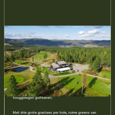
De baan
De Nesfjellet Golfbaan ligt idyllisch op ongeveer 750
meter boven zeeniveau, slechts 12 km van het
centrum van Nesbyen.
Hier krijg je een complete berggolfervaring op een 9-
holes baan die wordt beschouwd als een van
Noorwegens mooiste en best onderhouden
hooggelegen golfbanen.
Met drie grote grastees per hole, ruime greens van