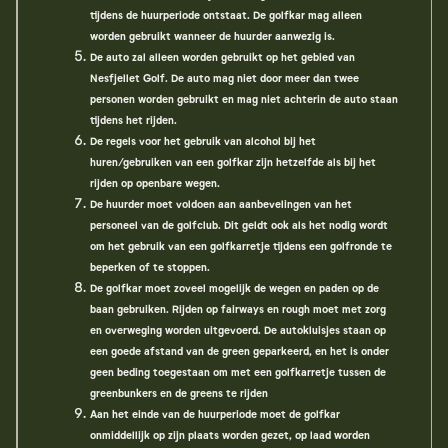
tijdens de huurperiode ontstaat. De golfkar mag alleen
worden gebruikt wanneer de huurder aanwezig is.
De auto zal alleen worden gebruikt op het gebied van
Nesfjellet Golf. De auto mag niet door meer dan twee
personen worden gebruikt en mag niet achterin de auto staan
tijdens het rijden.
De regels voor het gebruik van alcohol bij het
huren/gebruiken van een golfkar zijn hetzelfde als bij het
rijden op openbare wegen.
De huurder moet voldoen aan aanbevelingen van het
personeel van de golfclub. Dit geldt ook als het nodig wordt
om het gebruik van een golfkarretje tijdens een golfronde te
beperken of te stoppen.
De golfkar moet zoveel mogelijk de wegen en paden op de
baan gebruiken. Rijden op fairways en rough moet met zorg
en overweging worden uitgevoerd. De autokluisjes staan op
een goede afstand van de green geparkeerd, en het is onder
geen beding toegestaan om met een golfkarretje tussen de
greenbunkers en de greens te rijden
Aan het einde van de huurperiode moet de golfkar
onmiddellijk op zijn plaats worden gezet, op laad worden