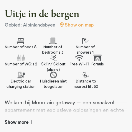
Uitje in de bergen
Gebied: Alpinlandsbyen
Show on map
Number of beds 8
Number of
Number of
bedrooms 3
showers 1
Number of WC:s 2
Ski in/ Ski out
Free Wi-Fi
Fornuis
(alpine)
Electric car
Huisdieren niet
Distance to
charging station
toegelaten
nearest lift 50
Welkom bij Mountain getaway – een smaakvol
appartement met exclusieve oplossingen en echte
ski in/ski out. Nabijheid van het onderste gedeelte.
Show more
3 slaapkamers, 8 bedden. 1,5 badkamers.