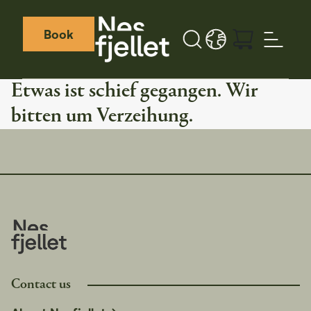
Book
Search button
LANGUAGE - DE
Weather icon
Webcamera icon
Etwas ist schief gegangen. Wir
bitten um Verzeihung.
Contact us