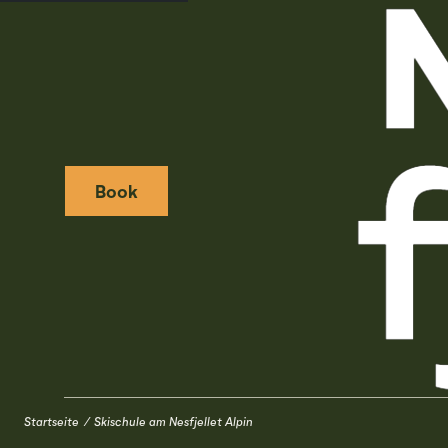
Book
Weather icon
Webcamera icon
Startseite
Skischule am Nesfjellet Alpin