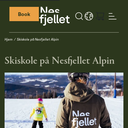
Book
Search button
LANGUAGE - DA
Weather icon
Webcamera icon
Hjem
Skiskole på Nesfjellet Alpin
Skiskole på Nesfjellet Alpin