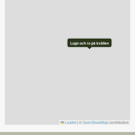
uppdaterad information på Nesfjellet Alpin på
nesfjellet.no
Lugn och ro på kvällen
Leaflet
|
©
OpenStreetMap
contributors