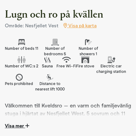
Lugn och ro på kvällen
Område: Nesfjellet Vest
Visa på karta
Number of beds 11
Number of
Number of
bedrooms 5
showers 1
Number of WC:s 2
Sauna
Free Wi-Fi
Fire stove
Electric car
charging station
Pets prohibited
Distance to
nearest lift 1000
Välkommen till Kveldsro – en varm och familjevänlig
stuga i hjärtat av Nesfjellet West. 5 sovrum och 11
bäddar
Visa mer
Kveldsro är en mysig och modern stuga med gott om