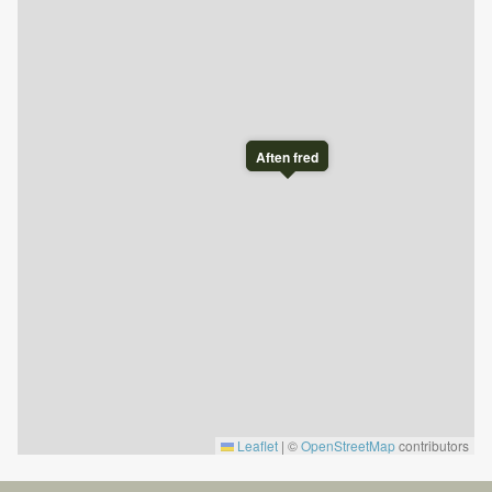
*Vi anbefaler at tjekke åbningstider og opdateret
information på Nesfjellet Alpin på nesfjellet.no
Aften fred
Leaflet
|
©
OpenStreetMap
contributors