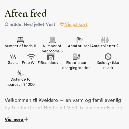
Aften fred
Område: Nesfjellet Vest
Vis på kort
Number of beds 11
Number of
Antal bruser 1
Antal toiletter 2
bedrooms 5
Sauna
Free Wi-Fi
Brændeovn
Electric car
Kæledyr ikke
charging station
tilladt
Distance to
nearest lift 1000
Velkommen til Kveldsro – en varm og familievenlig
hytte i hjertet af Nesfjellet Vest. 5 soveværelser og
11 senge
Vis mere
Kveldsro er en hyggelig og moderne hytte med masser af