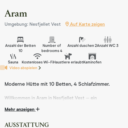
Aram
Umgebung: Nesfjellet Vest
Auf Karte zeigen
Anzahl der Betten
Number of
Anzahl duschen 2
Anzahl WC 3
10
bedrooms 4
Sauna
Kostenloses Wi-Fi
Haustiere erlaubt
Kaminofen
Video abspielen
Moderne Hütte mit 10 Betten, 4 Schlafzimmer.
Willkommen in Aram in Nesfjellet Vest – ein
stimmungsvolles und exklusives Kabinenerlebnis in
Mehr anzeigen
malerischer Umgebung! Diese neu gebaute Kabine
verbindet traditionelles Kabinengefühl mit modernem
Komfort und hochwertigen Materialien. Mit einer
AUSSTATTUNG