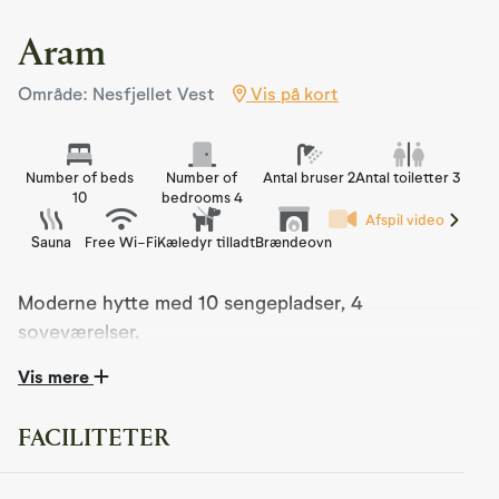
Aram
Område: Nesfjellet Vest
Vis på kort
Number of beds
Number of
Antal bruser 2
Antal toiletter 3
10
bedrooms 4
Afspil video
Sauna
Free Wi-Fi
Kæledyr tilladt
Brændeovn
Moderne hytte med 10 sengepladser, 4
soveværelser.
Vis mere
Velkommen til Aram i Nesfjellet Vest – en stemningsfuld
og eksklusiv hytteoplevelse i naturskønne omgivelser!
Denne nybyggede kabine kombinerer traditionel
FACILITETER
kabinefølelse med moderne komfort og materialer af høj
kvalitet. Med en varm og mørkere farvepalet, rustikke