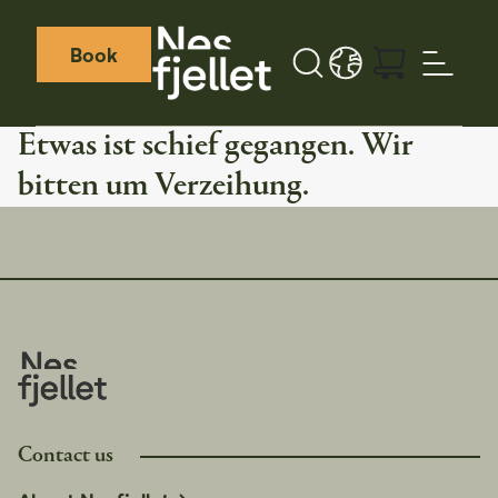
Book
Search button
LANGUAGE - DE
Weather icon
Webcamera icon
Etwas ist schief gegangen. Wir
bitten um Verzeihung.
Contact us