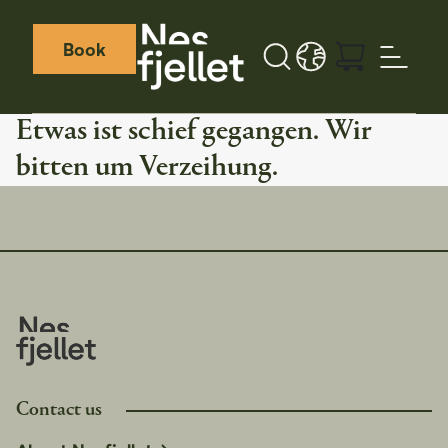
Book
Search button
LANGUAGE - DE
Weather icon
Webcamera icon
Etwas ist schief gegangen. Wir
bitten um Verzeihung.
Contact us