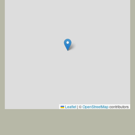
Leaflet
|
©
OpenStreetMap
contributors