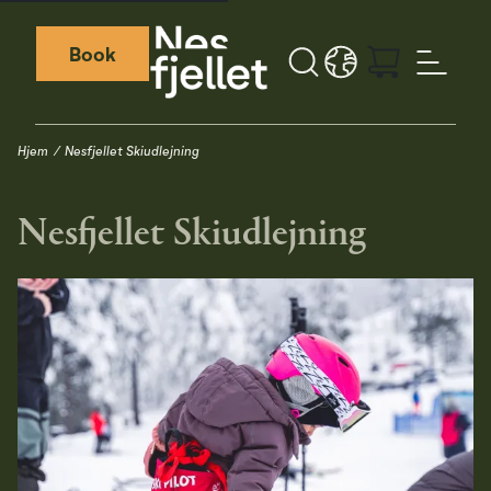
Book
Search button
LANGUAGE - DA
Weather icon
Webcamera icon
Hjem
Nesfjellet Skiudlejning
Nesfjellet Skiudlejning