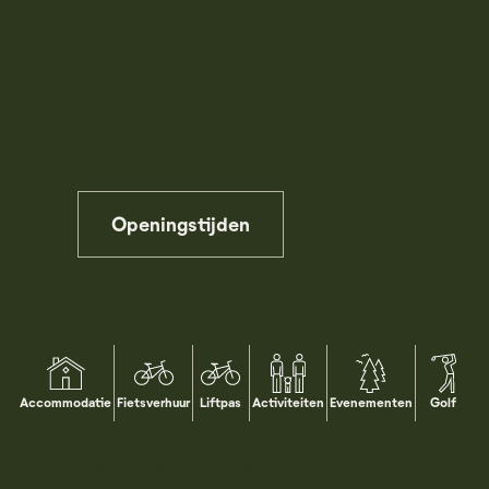
Zomer op Nesfjellet
Openingstijden
Pause
Accommodatie
Fietsverhuur
Liftpas
Activiteiten
Evenementen
Golf
https://nesfjelletweb.citybreakweb.com/nb/stays?gc-
0-adults=2