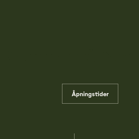
Sommer på Nesfj
Åpningstider
Pause